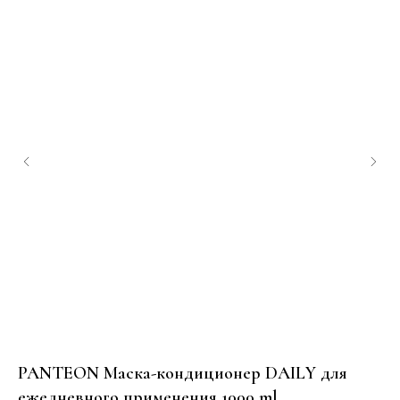
PANTEON Маска-кондиционер DAILY для
P
ежедневного применения 1000 ml
пр