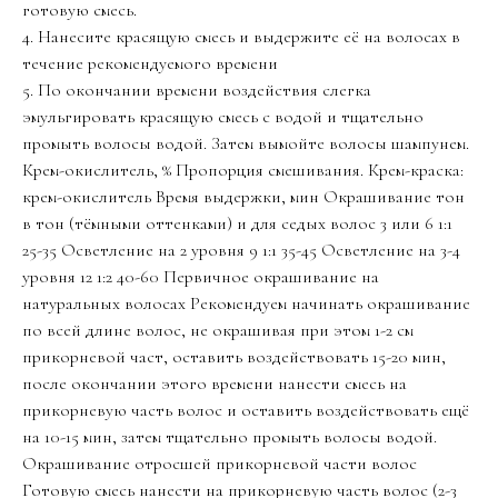
готовую смесь.
4. Нанесите красящую смесь и выдержите её на волосах в
течение рекомендуемого времени
5. По окончании времени воздействия слегка
эмульгировать красящую смесь с водой и тщательно
промыть волосы водой. Затем вымойте волосы шампунем.
Крем-окислитель, % Пропорция смешивания. Крем-краска:
крем-окислитель Время выдержки, мин Окрашивание тон
в тон (тёмными оттенками) и для седых волос 3 или 6 1:1
25-35 Осветление на 2 уровня 9 1:1 35-45 Осветление на 3-4
уровня 12 1:2 40-60 Первичное окрашивание на
натуральных волосах Рекомендуем начинать окрашивание
по всей длине волос, не окрашивая при этом 1-2 см
прикорневой част, оставить воздействовать 15-20 мин,
после окончании этого времени нанести смесь на
прикорневую часть волос и оставить воздействовать ещё
на 10-15 мин, затем тщательно промыть волосы водой.
Окрашивание отросшей прикорневой части волос
Готовую смесь нанести на прикорневую часть волос (2-3