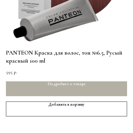
PANTEON Краска для волос, тон №6.5, Русый
PA
красный 100 ml
св
m
595
59
р.
Подробнее о товаре
Добавить в корзину