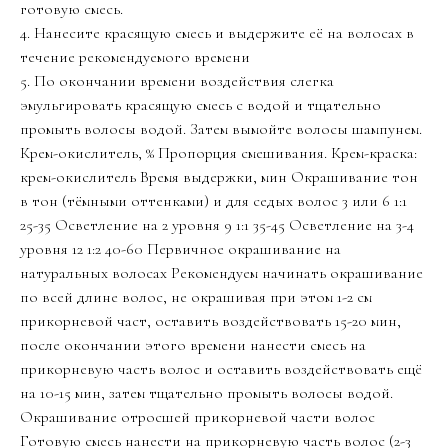
готовую смесь.
4. Нанесите красящую смесь и выдержите её на волосах в
течение рекомендуемого времени
5. По окончании времени воздействия слегка
эмульгировать красящую смесь с водой и тщательно
промыть волосы водой. Затем вымойте волосы шампунем.
Крем-окислитель, % Пропорция смешивания. Крем-краска:
крем-окислитель Время выдержки, мин Окрашивание тон
в тон (тёмными оттенками) и для седых волос 3 или 6 1:1
25-35 Осветление на 2 уровня 9 1:1 35-45 Осветление на 3-4
уровня 12 1:2 40-60 Первичное окрашивание на
натуральных волосах Рекомендуем начинать окрашивание
по всей длине волос, не окрашивая при этом 1-2 см
прикорневой част, оставить воздействовать 15-20 мин,
после окончании этого времени нанести смесь на
прикорневую часть волос и оставить воздействовать ещё
на 10-15 мин, затем тщательно промыть волосы водой.
Окрашивание отросшей прикорневой части волос
Готовую смесь нанести на прикорневую часть волос (2-3