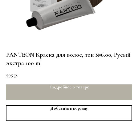
PANTEON Краска для волос, тон №6.00, Русый
PA
экстра 100 ml
Св
m
595
59
р.
Подробнее о товаре
Добавить в корзину